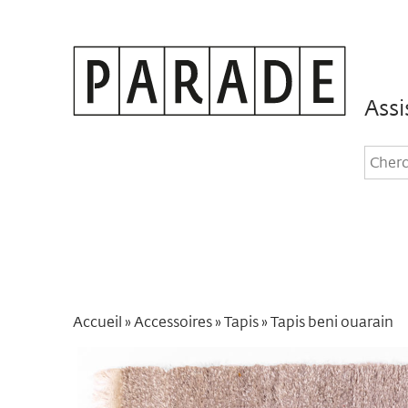
Assi
Rec
dan
le
site
Accueil
»
Accessoires
»
Tapis
»
Tapis beni ouarain