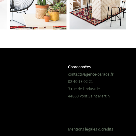
Coordonnées
contact@agence-parade.fr
02 40 13 02 21
3 rue de l'Industrie
44860 Pont Saint Martin
Mentions légales & crédits