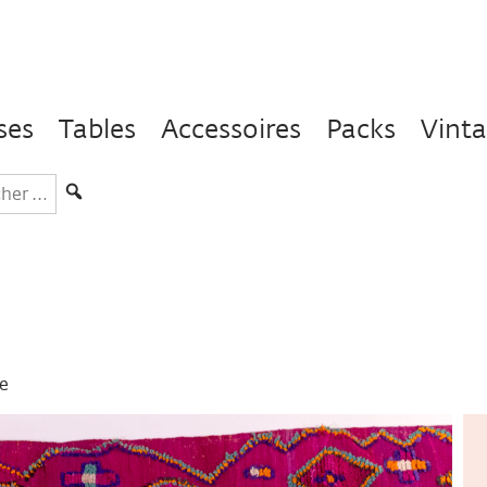
ses
Tables
Accessoires
Packs
Vint
hercher
s
ge