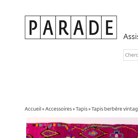
Assi
Rec
dan
le
site
Accueil
»
Accessoires
»
Tapis
»
Tapis berbère vinta