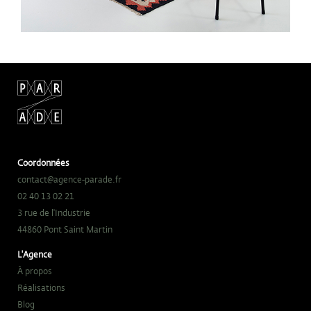
Coordonnées
contact@agence-parade.fr
02 40 13 02 21
3 rue de l'Industrie
44860 Pont Saint Martin
L'Agence
À propos
Réalisations
Blog