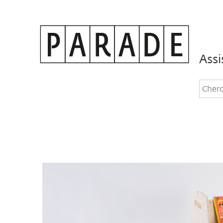
Assi
Rec
dan
le
site