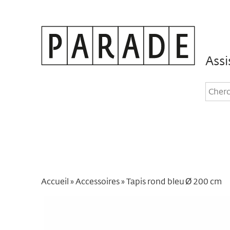
Assi
Rec
dan
le
site
Accueil
»
Accessoires
»
Tapis rond bleu Ø 200 cm