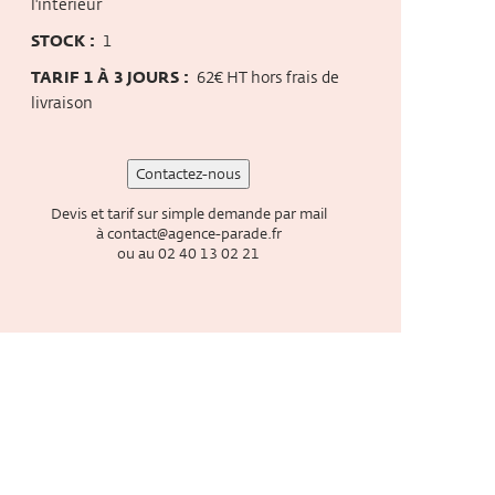
l'intérieur
STOCK :
1
TARIF 1 À 3 JOURS :
62€ HT hors frais de
livraison
Contactez-nous
Devis et tarif sur simple demande par mail
à
contact@agence-parade.fr
ou au
02 40 13 02 21