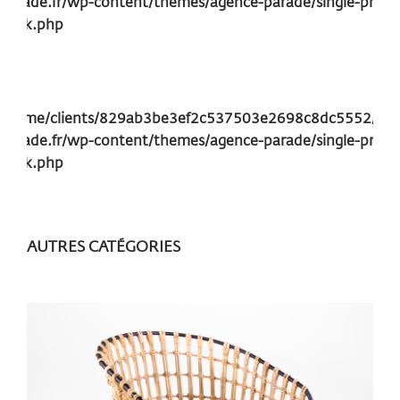
parade.fr/wp-content/themes/agence-parade/single-produ
pack.php
/home/clients/829ab3be3ef2c537503e2698c8dc5552/site
parade.fr/wp-content/themes/agence-parade/single-produ
pack.php
AUTRES CATÉGORIES