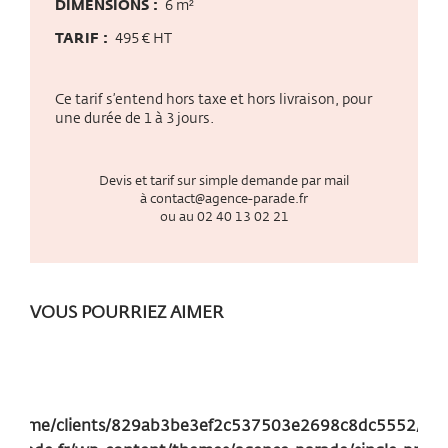
DIMENSIONS :
6 m²
TARIF :
495 € HT
Ce tarif s’entend hors taxe et hors livraison, pour
une durée de 1 à 3 jours.
Devis et tarif sur simple demande par mail
à
contact@agence-parade.fr
ou au
02 40 13 02 21
VOUS POURRIEZ AIMER
/home/clients/829ab3be3ef2c537503e2698c8dc5552/site