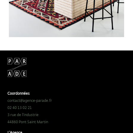
Coordonnées
contact@agence-parade.fr
02 40 13 02 21
3 rue de l'Industrie
44860 Pont Saint Martin
L'Agence