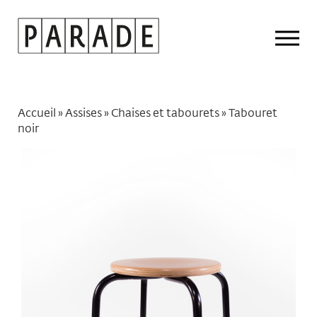
Drop
Men
Accueil
»
Assises
»
Chaises et tabourets
»
Tabouret
noir