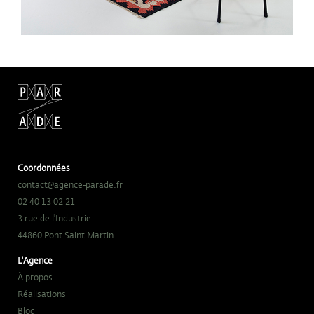
Coordonnées
contact@agence-parade.fr
02 40 13 02 21
3 rue de l'Industrie
44860 Pont Saint Martin
L'Agence
À propos
Réalisations
Blog