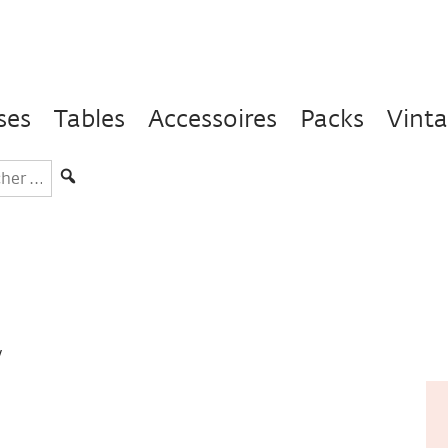
ses
Tables
Accessoires
Packs
Vint
hercher
s
y