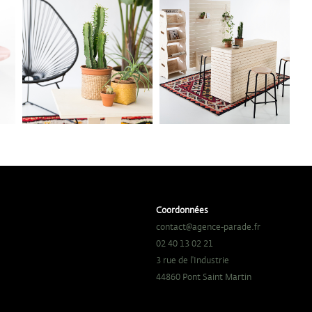
Coordonnées
contact@agence-parade.fr
02 40 13 02 21
3 rue de l'Industrie
44860 Pont Saint Martin