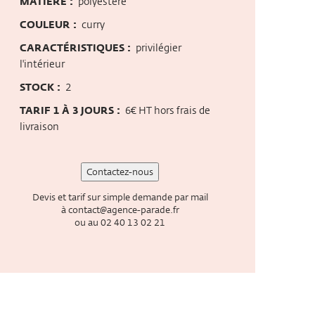
MATIÈRE :
polyestère
COULEUR :
curry
CARACTÉRISTIQUES :
privilégier
l'intérieur
STOCK :
2
TARIF 1 À 3 JOURS :
6€ HT hors frais de
livraison
Contactez-nous
Devis et tarif sur simple demande par mail
à
contact@agence-parade.fr
ou au
02 40 13 02 21