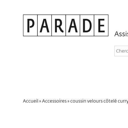
Assi
Rec
dan
le
site
Accueil
»
Accessoires
»
coussin velours côtelé curr