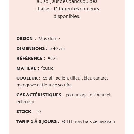
au sol, sur des bancs ou des
chaises. Différentes couleurs
disponibles.
DESIGN :
Muskhane
DIMENSIONS :
ø 40 cm
RÉFÉRENCE :
AC25
MATIÈRE :
feutre
COULEUR :
corail, pollen, tilleul, bleu canard,
mangrove et fleur de souffre
CARACTÉRISTIQUES :
pour usage intérieur et
extérieur
STOCK :
10
TARIF 1 À 3 JOURS :
9€ HT hors frais de livraison