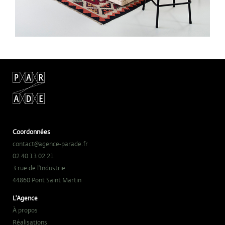
Coordonnées
contact@agence-parade.fr
02 40 13 02 21
3 rue de l'Industrie
44860 Pont Saint Martin
L'Agence
À propos
Réalisations