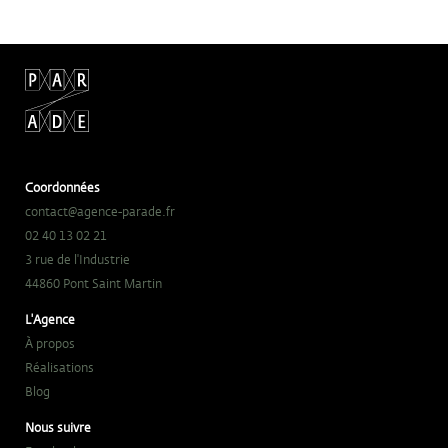
Coordonnées
contact@agence-parade.fr
02 40 13 02 21
3 rue de l'Industrie
44860 Pont Saint Martin
L'Agence
À propos
Réalisations
Blog
Nous suivre