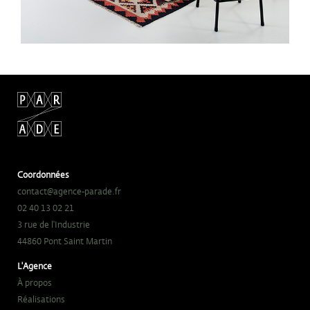
Coordonnées
contact@agence-parade.fr
02 40 13 02 21
3 rue de l'Industrie
44860 Pont Saint Martin
L'Agence
À propos
Réalisations