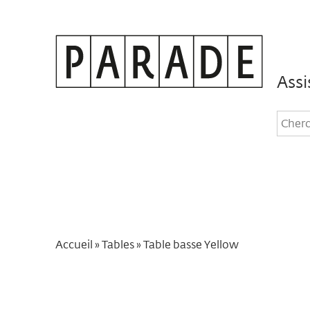
Assi
Rec
dan
le
site
Accueil
»
Tables
»
Table basse Yellow