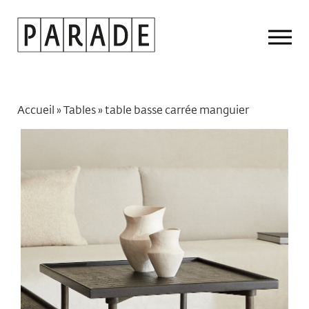
Drop
Men
Accueil
»
Tables
»
table basse carrée manguier