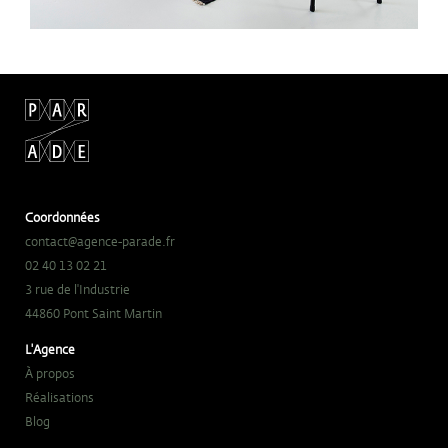
Coordonnées
contact@agence-parade.fr
02 40 13 02 21
3 rue de l'Industrie
44860 Pont Saint Martin
L'Agence
À propos
Réalisations
Blog