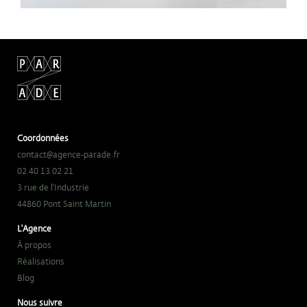
Coordonnées
contact@agence-parade.fr
02 40 13 02 21
3 rue de l'Industrie
44860 Pont Saint Martin
L'Agence
À propos
Réalisations
Blog
Nous suivre