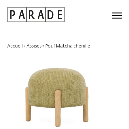
Drop
Men
Accueil
»
Assises
»
Pouf Matcha chenille