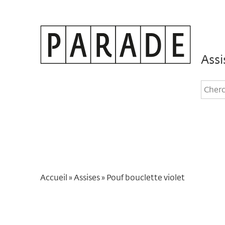
Assi
Rec
dan
le
site
Accueil
»
Assises
»
Pouf bouclette violet