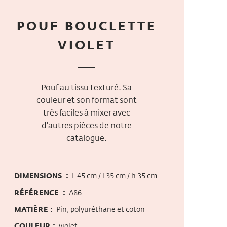
POUF BOUCLETTE
VIOLET
Pouf au tissu texturé. Sa
couleur et son format sont
très faciles à mixer avec
d'autres pièces de notre
catalogue.
DIMENSIONS :
L 45 cm / l 35 cm / h 35 cm
RÉFÉRENCE :
A86
MATIÈRE :
Pin, polyuréthane et coton
COULEUR :
violet