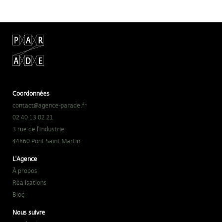
Coordonnées
contact@agence-parade.fr
02 40 13 02 21
3 rue de l'Industrie
44860 Pont Saint Martin
L'Agence
À propos
Réalisations
Blog
Nous suivre