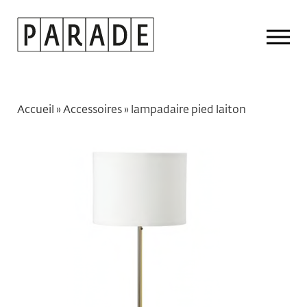
Drop
Men
Accueil
»
Accessoires
»
lampadaire pied laiton