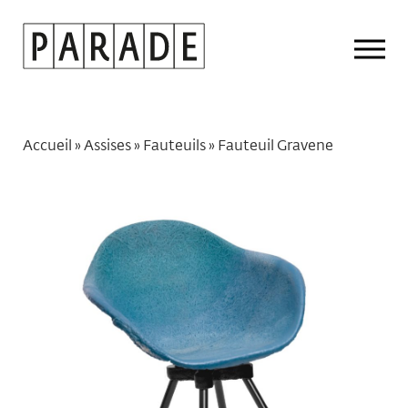
Drop
Men
Accueil
»
Assises
»
Fauteuils
»
Fauteuil Gravene