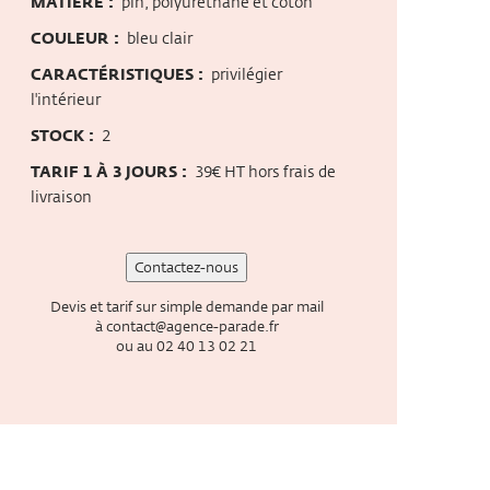
MATIÈRE :
pin, polyuréthane et coton
COULEUR :
bleu clair
CARACTÉRISTIQUES :
privilégier
l'intérieur
STOCK :
2
TARIF 1 À 3 JOURS :
39€ HT hors frais de
livraison
Contactez-nous
Devis et tarif sur simple demande par mail
à
contact@agence-parade.fr
ou au
02 40 13 02 21