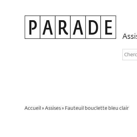
Assi
Rec
dan
le
site
Accueil
»
Assises
»
Fauteuil bouclette bleu clair