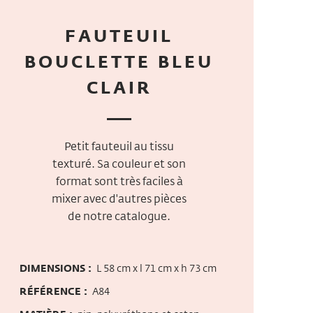
FAUTEUIL
BOUCLETTE BLEU
CLAIR
Petit fauteuil au tissu
texturé. Sa couleur et son
format sont très faciles à
mixer avec d'autres pièces
de notre catalogue.
DIMENSIONS :
L 58 cm x l 71 cm x h 73 cm
RÉFÉRENCE :
A84