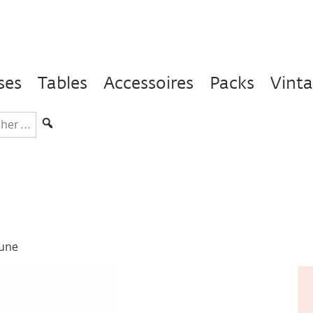
ses
Tables
Accessoires
Packs
Vint
hercher
s
aune