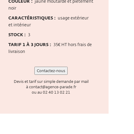
COULEUR :
jaune moutarde et piétement
noir
CARACTÉRISTIQUES :
usage extérieur
et intérieur
STOCK :
3
TARIF 1 À 3 JOURS :
35€ HT hors frais de
livraison
Contactez-nous
Devis et tarif sur simple demande par mail
à
contact@agence-parade.fr
ou au
02 40 13 02 21