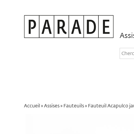
Assi
Rec
dan
le
site
Accueil
»
Assises
»
Fauteuils
»
Fauteuil Acapulco j